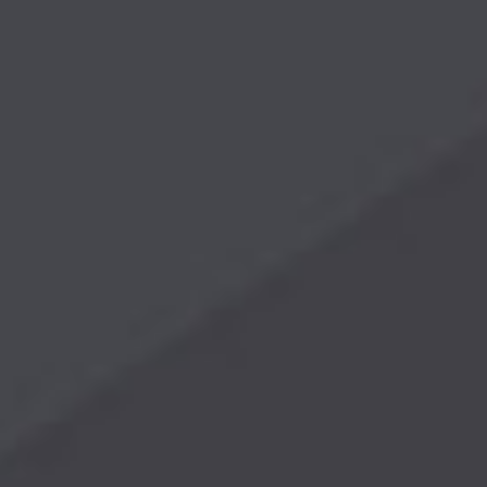
世界杯官网 是面向全球体育爱
赛事直播与移动体验于一体的专
稳定性与高可用性著称，持续为
平台安全稳定
架构采用多节点部署
数据完整性，支持多
全球化运营体系
支持多语言界面及本
贴近用户需求的本地