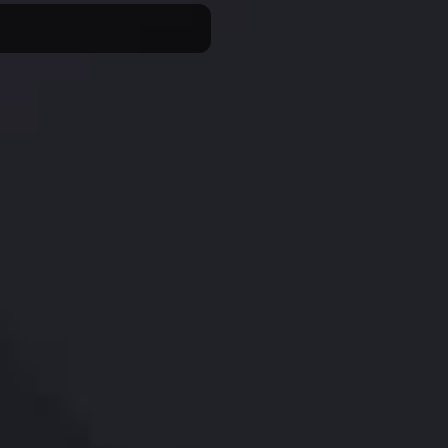
手。查分数、看直播都很方便，也不
化，日常用着
容易卡。
阿斌 ·
Leo · 成都
资深用
老用户
示
升级。
v6.1.3