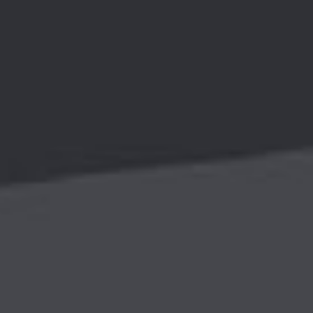
App
关于我们
体育热讯
球体育盛事
门体育项目。
容实时更新
。