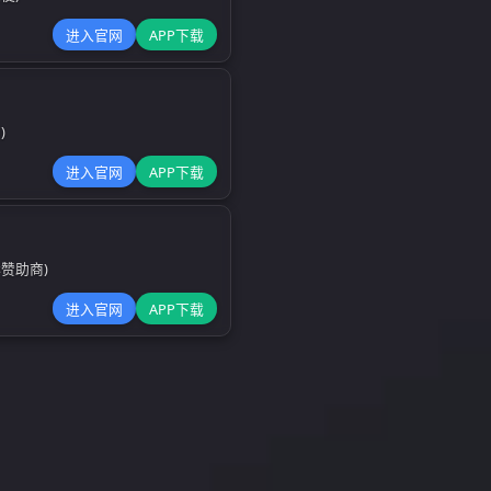
互动内容
提供多种媒体形式如图文、短视频、集锦回顾，
提升世界杯官网 的平台使用粘性与用户参与感。
“非常适合我这种不懂技术的用
“服务响应快
户”
，客
有问题联系客
界面清晰，逻辑顺，爸妈都能轻松上
能感
版本更新也稳