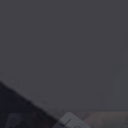
SSL加密
隔离存储
所有用户数据经世界杯官网安全处理，并在服务
器内部分层存储隔离。
全方位赛事服务
世界杯官网 提供覆盖多项目的专业内容，让你随时掌握第一手体育动