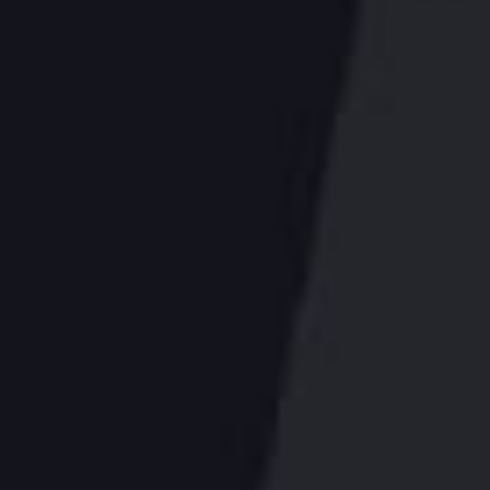
发布于 2025年10月
多设备同步机制上线，账号数据无缝切换。
推荐逻辑升级，提升用户内容匹配准确度。
新增教学专区，图文视频助力新手快速上手。
v6.0.0
发布于 2025年3月
首页结构重构，焦点赛事板块重新设计。
新增提醒功能，支持微信及站内通知。
性能提升，加载更迅速流畅。