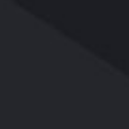
发布于 2025年8月
新增热门内容展示模块，快速了解当前主流赛
事。
账户系统新增等级显示，成长轨迹清晰。
夜间模式调色优化，更适配世界杯官网用户浏览
习惯。
v5.9.4
发布于 2024年12月
详情页结构优化，支持更多内容层级展示。
新增客服与问题反馈中心入口。
增强后台行为日志追踪，便于问题排查。