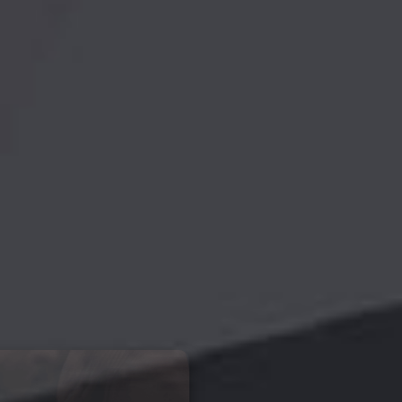
AI监控
风控预警
系统实时分析登录频率、操作路径等指标，提前
发现可疑行为并及时响应。
态