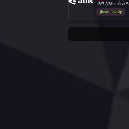
官方认证渠道
世界杯官网 App 由官方发行，渠道正规，系统稳
定，确保赛事数据一致性与内容安全。