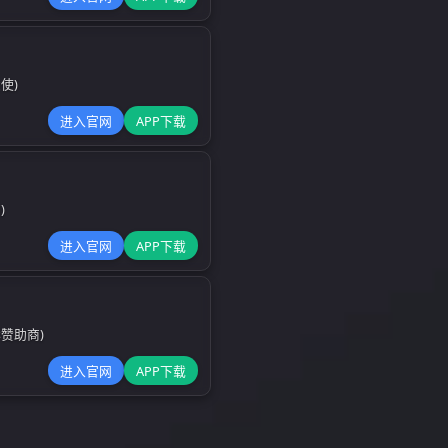
上观看体验。
全方位安全
从数据传输到账户操作，全面覆盖端到端加密与身
份验证。