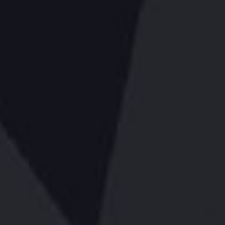
2022 年度体育服务金奖
数据加密合
表彰在用户体验和内容完整性上
平台通过 ISO
的持续优化。
系权威审核
认识 世界杯官网
世界杯官方网页版 【dagong推荐-精选企业】，是一
网页版、在线登录入口、手机app下载、平台、网址、