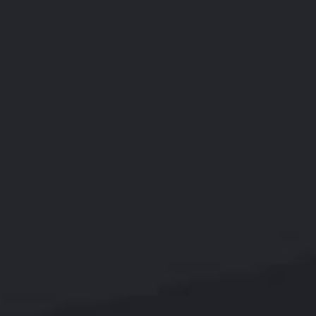
规认证
连续三年用户信赖奖
技术创
/IEC 27001 安全体
世界杯官网 保持高活跃度与口碑
表彰平
。
评分，在业内建立稳定口碑。
信息整
App下载
关于我们
隐私政策
服务协议
网站地图
合作 / 推荐平台
家集官方网站入口、app官方下载、
注册于一体的现代化综合企业，成立